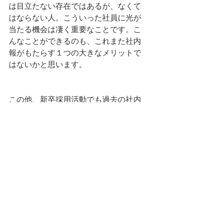
は目立たない存在ではあるが、なくて
はならない人。こういった社員に光が
当たる機会は凄く重要なことです。こ
んなことができるのも、これまた社内
報がもたらす１つの大きなメリットで
はないかと思います。
この他、新卒採用活動でも過去の社内
報を見てもらう事で会社の雰囲気がと
てもよくわかります。採用活動でも使
えるので大変便利です。
私が経営しているランナーズでは、ま
だ社内報はありませんが、社員が増え
てきたら社内報を編集する社員には特
別手当を払ってでも社内報を運営した
いと思っています。