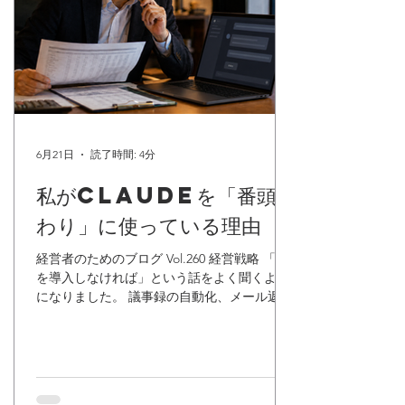
自分の後悔 私の癖というか、問題点だと自覚
している事なのですが、時間的な効率を考え
るあまり、何でも仕組化しようと考える癖が
あります。 仕組化で何度か成功体験もあった
ので、その成功体験が強烈に残っていること
と、地道な作業、プロセスを出来る限り短期
間で済ませるように、あるいはプロセスその
ものをすっ飛ばせるように考えてしまう事も
6月21日
読了時間: 4分
多々あったなと思
私がClaudeを「番頭代
わり」に使っている理由
経営者のためのブログ Vol.260 経営戦略 「AI
を導入しなければ」という話をよく聞くよう
になりました。 議事録の自動化、メール返信
の効率化、資料作成のスピードアップ——こ
ういった使い方が真っ先に語られます。それ
自体は悪くない。でも、経営者がAIを使うな
ら、もっと本質的な使い方があると私は思っ
ています。 私は現在、Anthropic社が開発し