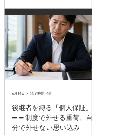
たAI「Claude」を日常的に使っています。そ
の使い方は、一般的なAI活用の文脈とは少し
違うかもしれません。今回は、私の普段使い
をそのままお伝えします。 ■ 経営者が最初に
AIでやるべきことは「作業の効率化」ではな
い 先に結論を言います。 私がClaudeを使っ
て最も価値を感じているのは、「どこで儲け
て、どこで損しているか」「何で儲けて、何
で損しているか」という、経営の根幹にある
問いへの答えを一緒に探ることです。 月次の
損益データや試算表をClaudeに渡し、「この
数字から何が読み取れるか」「どの事業・ど
のサービスが利益に貢献していて、どこがコ
ストを押し上げているか」を問いかける。数
字を貼り付けることも
6月14日
読了時間: 4分
後継者を縛る「個人保証」
——制度で外せる重荷、自
分で外せない思い込み