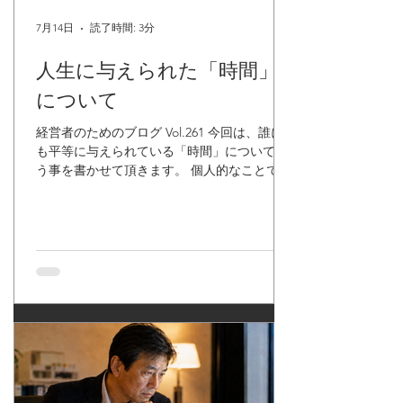
7月14日
読了時間: 3分
人生に与えられた「時間」
について
経営者のためのブログ Vol.261 今回は、誰に
も平等に与えられている「時間」について思
う事を書かせて頂きます。 個人的なことです
が、私は今年で54歳という年齢になりまし
た。 サラリーマン時代、お世話になっていた
上司の方は、１人、２人と定年を迎え現役か
ら卒業していく人たちが増えています。 子供
も大きくなり、まだ未成年ですが、この先、
あと何年、一緒に過ごせるのか、、、とか、
今まで考えた事もないような事が、頭を過ぎ
るようになったことは、自分自身の中でも正
直、驚いています。 体力的には、そこまで衰
えを感じないものの、自分に残された時間を
考えるような年齢になったんだなと、この土
日に考えていたところでした。 時間に関する