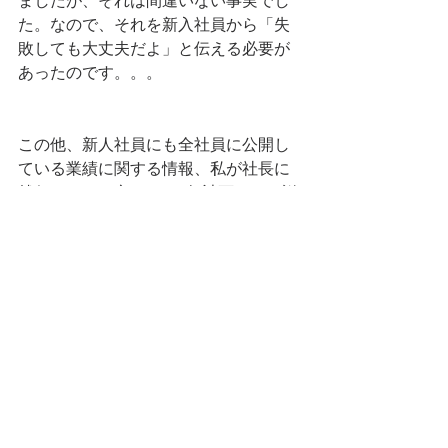
ましたが、それは間違いない事実でし
た。なので、それを新入社員から「失
敗しても大丈夫だよ」と伝える必要が
あったのです。。。
この他、新人社員にも全社員に公開し
ている業績に関する情報、私が社長に
就任してから立てた5か年計画などを説
明していました。所要時間はＱ＆Ａ含
めておよそ1時間くらいでした。
終わり
ブログを読んでくださっ
ている皆様へ