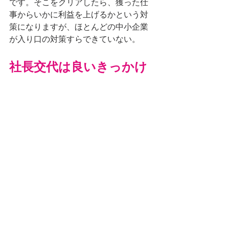
です。そこをクリアしたら、獲った仕
事からいかに利益を上げるかという対
策になりますが、ほとんどの中小企業
が入り口の対策すらできていない。
社長交代は良いきっかけ
世代交代を理由に、管理会計の仕組み
を強化するのはとても良い取り組みで
す。現場に大きな負荷がかかるので、
そう簡単に踏み切れません。しかし、
経営者の交代により会社をガラリと変
えるというのはアリなので、世代交代
を理由に管理会計、原価管理を強化す
るのは良い策だと思います。もし、原
価管理、管理会計でお困りの方がいれ
ば、是非、当社へご相談ください！私
が実体験として成功させたメソッドを
用いて、「脱どんぶり」のご支援をさ