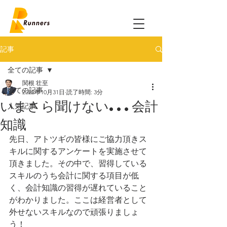
記事
全ての記事
関根 壮至
全ての記事
2022年10月31日
読了時間: 3分
いまさら聞けない...会計
人気記事
知識
先日、アトツギの皆様にご協力頂きス
キルに関するアンケートを実施させて
頂きました。その中で、習得している
スキルのうち会計に関する項目が低
く、会計知識の習得が遅れていること
がわかりました。ここは経営者として
外せないスキルなので頑張りましょ
う！