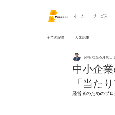
ホーム
サービス
全ての記事
人気記事
関根 壮至
5月10日
中小企業
「当たり
経営者のためのブログ V